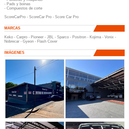
- Pads y boinas
- Compuestos de corte
ScoreCarPro - ScoreCar Pro - Score Car Pro
MARCAS
Keko - Carpro - Pioneer - JBL - Sparco - Positron - Kojima - Vonix -
Nobrecar - Gyeon - Flash Cover
IMÁGENES