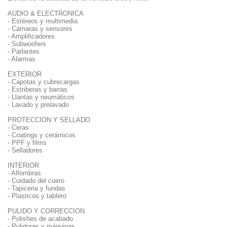
AUDIO & ELECTRONICA
- Estéreos y multimedia
- Cámaras y sensores
- Amplificadores
- Subwoofers
- Parlantes
- Alarmas
EXTERIOR
- Capotas y cubrecargas
- Estriberas y barras
- Llantas y neumáticos
- Lavado y prelavado
PROTECCION Y SELLADO
- Ceras
- Coatings y cerámicos
- PPF y films
- Selladores
INTERIOR
- Alfombras
- Cuidado del cuero
- Tapiceria y fundas
- Plasticos y tablero
PULIDO Y CORRECCION
- Polishes de acabado
- Pulidoras y máquinas