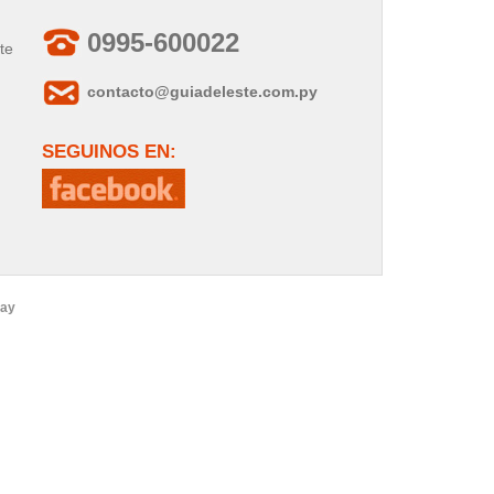
0995-600022
te
contacto@guiadeleste.com.py
SEGUINOS EN:
uay