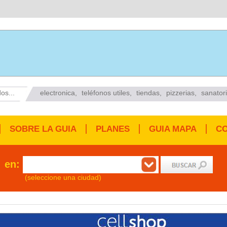
os...
electronica
,
teléfonos utiles
,
tiendas
,
pizzerias
,
sanator
SOBRE LA GUIA
PLANES
GUIA MAPA
C
en:
(seleccione una ciudad)