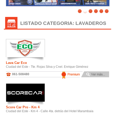
LISTADO CATEGORIA: LAVADEROS
Lava Car Eco
Ciudad del Este - Tte. Rojas Silva y Cnel. Enrique Giménez
061-508480
Score Car Pro - Km 4
Ciudad del Este - Km 4 - Calle 4ta. detrás del Hotel Marambaia