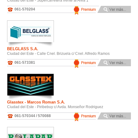
Ciudad del Este - Supercarretera frente al Area 1
061-570204
BELGLASS S.A.
Ciudad del Este - Calle Cnel. Brizuela c/ Cnel. Alfredo Ramos
061-573381
Glasstex - Marcos Roman S.A.
Ciudad del Este - Piribebuy c/ Avda. Monseñor Rodriguez
061-570344 / 570088