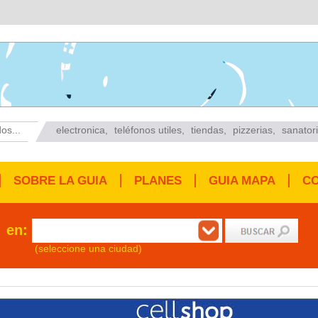
os...
electronica
,
teléfonos utiles
,
tiendas
,
pizzerias
,
sanator
SOBRE LA GUIA
PLANES
GUIA MAPA
C
en:
(seleccione una ciudad)