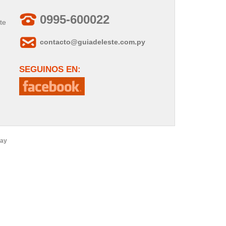
0995-600022
te
contacto@guiadeleste.com.py
SEGUINOS EN:
uay