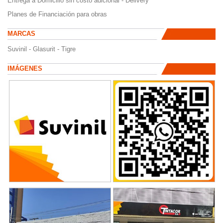
Entrega
a
Domicilio
sin
costo
adicional
- Delivery
Planes de
Financiación
para
obras
MARCAS
Suvinil - Glasurit - Tigre
IMÁGENES