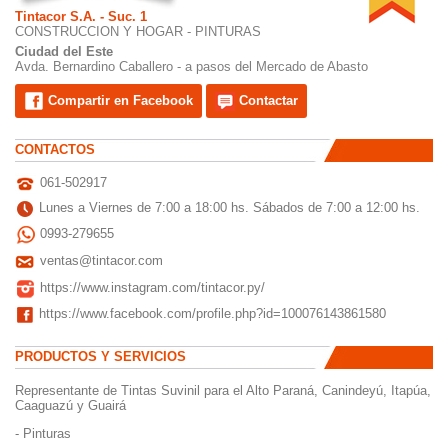
Tintacor S.A. - Suc. 1
CONSTRUCCION Y HOGAR - PINTURAS
Ciudad del Este
Avda. Bernardino Caballero - a pasos del Mercado de Abasto
Compartir en Facebook
Contactar
CONTACTOS
061-502917
Lunes a Viernes de 7:00 a 18:00 hs. Sábados de 7:00 a 12:00 hs.
0993-279655
ventas@tintacor.com
https://www.instagram.com/tintacor.py/
https://www.facebook.com/profile.php?id=100076143861580
PRODUCTOS Y SERVICIOS
Representante
de
Tintas
Suvinil
para
el Alto
Paraná
,
Canindeyú
,
Itapúa
,
Caaguazú
y
Guairá
-
Pinturas